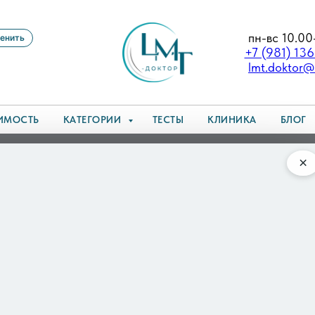
пн-вс 10.00
енить
+7 (981) 13
lmt.doktor@
ИМОСТЬ
КАТЕГОРИИ
ТЕСТЫ
КЛИНИКА
БЛОГ
ром в Санкт-Петербурге
×
хиатром в Санкт-Петербург
хики, при котором у человека нарушается восприяти
ими перепадами настроения и дезориентацией. Лече
ке