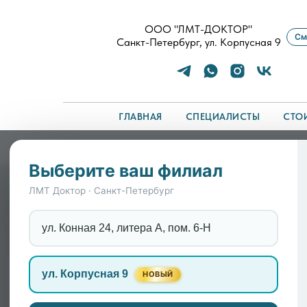
ООО "ЛМТ-ДОКТОР"
См
Санкт-Петербург, ул. Корпусная 9
ГЛАВНАЯ
СПЕЦИАЛИСТЫ
СТО
Главная
/
Симптомы
/
Лечение психоза психиат
Выберите ваш филиал
Лечение психоза пси
ЛМТ Доктор · Санкт-Петербург
ул. Конная 24, литера А, пом. 6-Н
Психоз – это серьезное расстройство пси
галлюцинациями, бредовыми идеями, резк
ул. Корпусная 9
подхода и наблюдения специалиста.
НОВЫЙ
Преимущества лечения в нашей клини