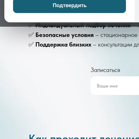
✅
Опытные психиатры
– специалисты с
Подтвердить
✅
Комплексный подход
– сочетание мед
✅
Индивидуальный подбор лечения
– 
✅
Безопасные условия
– стационарное 
✅
Поддержка близких
– консультации д
Записаться
Как проходит лечение