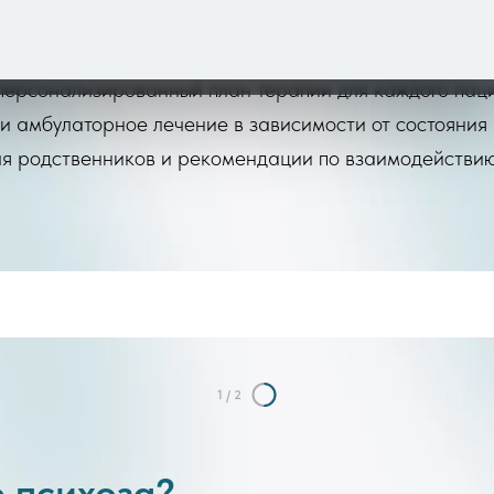
 многолетним стажем работы в области психиатрии
икаментозной терапии, психотерапии и социальной 
персонализированный план терапии для каждого пац
и амбулаторное лечение в зависимости от состояния
ля родственников и рекомендации по взаимодействи
1
/
2
 психоза?