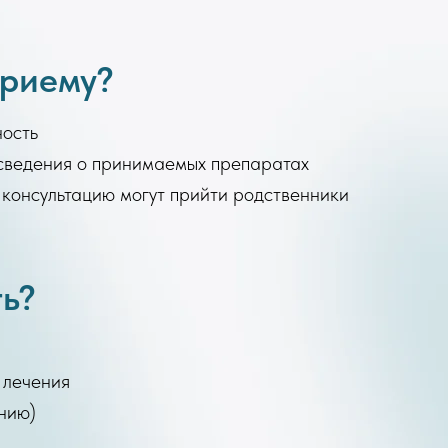
приему?
ность
 сведения о принимаемых препаратах
а консультацию могут прийти родственники
ть?
 лечения
нию)