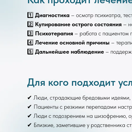
1️⃣
Диагностика
– осмотр психиатра, тес
2️⃣
Купирование острого состояния
– н
3️⃣
Психотерапия
– работа с пациентом 
4️⃣
Лечение основной причины
– терапи
5️⃣
Дальнейшее наблюдение
– поддерж
Для кого подходит ус
✔ Люди, страдающие бредовыми идеями,
✔ Пациенты с резкими перепадами настр
✔ Люди с подозрением на шизофрению, о
✔ Близкие, заметившие у родственника с