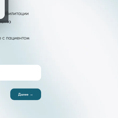
реабилитации
иента
ю с пациентом
Далее →