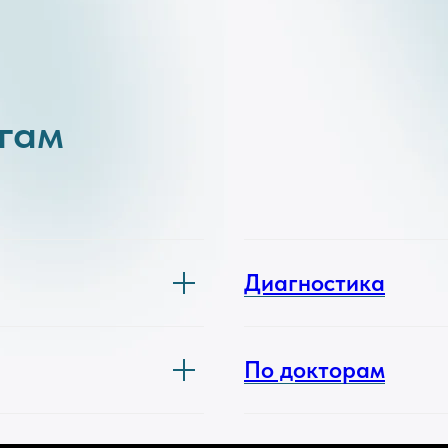
угам
Диагностика
По докторам