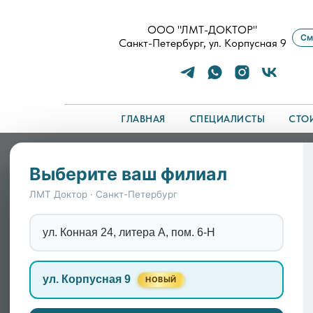
ООО "ЛМТ-ДОКТОР"
См
Санкт-Петербург, ул. Корпусная 9
ГЛАВНАЯ
СПЕЦИАЛИСТЫ
СТО
Главная
/
Симптомы
/
Дереализация: почему вс
Выберите ваш филиал
Дереализация: почему
ЛМТ Доктор · Санкт-Петербург
ул. Конная 24, литера А, пом. 6-Н
Состояние, когда привычные вещи кажутся
дереализацией. Человек может видеть пре
ул. Корпусная 9
сумасшествие, а защитная реакция мозга 
НОВЫЙ
вернуть яркость восприятия жизни.