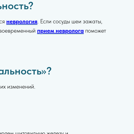
ьность?
тся
неврология
. Если сосуды шеи зажаты,
 Своевременный
прием невролога
поможет
альность»?
ких изменений.
еряем щитовидную железу и