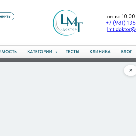
пн-вс 10.00
енить
+7 (981) 13
lmt.doktor@
ИМОСТЬ
КАТЕГОРИИ
ТЕСТЫ
КЛИНИКА
БЛОГ
ё кажется нереальным и как прийти в себя
×
 всё кажется нереальным и
 чужими, а мир вокруг — плоской картинкой или деко
дметы как будто через слой воды или вакуум, а голос
на сильный стресс или тревогу. В нашем
направлени