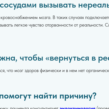
 сосудами вызывать нереал
 кровоснабжением мозга. В таких случаях подключае
ызывать легкое чувство оторванности от реальности.
жна, чтобы «вернуться в ре
ся, что мозг здоров физически и в нем нет органичес
помогут найти причину?
хику, пациента консультирует
эндокринология
(пров