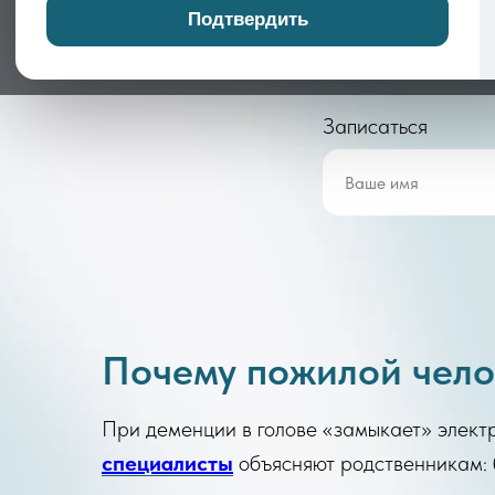
направлении
мы помогаем семьям, котор
Подтвердить
или таблетки, чтобы человек стал спокойны
Записаться
Почему пожилой чело
При деменции в голове «замыкает» электри
специалисты
объясняют родственникам: б