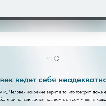
ые столкнулись с самым тяжелым поведением старико
м, перестал кричать и начал вас узнавать.
1
/
2
век ведет себя неадекватн
ку. Человек искренне верит в то, что говорит, даже
ольной не издевается над вами, он сам живет в кош