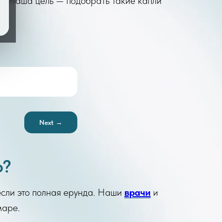
в. Наша цель — подобрать такие капли
Next →
о?
 если это полная ерунда. Наши
врачи
и
маре.