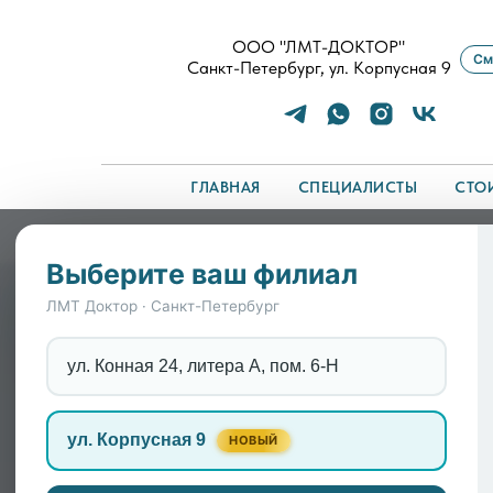
ООО "ЛМТ-ДОКТОР"
См
Санкт-Петербург, ул. Корпусная 9
ГЛАВНАЯ
СПЕЦИАЛИСТЫ
СТО
Главная
/
Симптомы
/
Помощь психиатра при де
Выберите ваш филиал
Помощь психиатра при
ЛМТ Доктор · Санкт-Петербург
пожилых
ул. Конная 24, литера А, пом. 6-Н
Когда близкий человек перестает узнавать 
ул. Корпусная 9
НОВЫЙ
страшно. Многие пытаются терпеть или спо