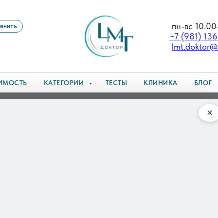
пн-вс 10.00
енить
+7 (981) 13
lmt.doktor@
ИМОСТЬ
КАТЕГОРИИ
ТЕСТЫ
КЛИНИКА
БЛОГ
менции: как остановить агрессию и бред у пожилых
×
 деменции: как остановить
своих детей, начинает прятать вещи или обвинять вас 
рить, но это бесполезно. Это не характер испортился