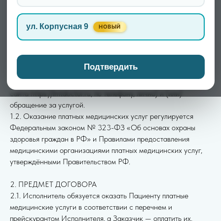
«Договор») в адрес физических лиц (далее —
«Пациент»/«Заказчик»).
ул. Корпусная 9
НОВЫЙ
1. ОБЩИЕ ПОЛОЖЕНИЯ
1.1. Настоящий документ является публичной офертой в
соответствии со ст. 437 Гражданского кодекса РФ. Акцептом
Подтвердить
оферты (полным и безоговорочным принятием её условий)
является запись на приём любым из способов (через формы
сайта https://lmtdoctor.ru, по телефону, лично) и (или)
обращение за услугой.
1.2. Оказание платных медицинских услуг регулируется
Федеральным законом № 323-ФЗ «Об основах охраны
здоровья граждан в РФ» и Правилами предоставления
медицинскими организациями платных медицинских услуг,
утверждёнными Правительством РФ.
2. ПРЕДМЕТ ДОГОВОРА
2.1. Исполнитель обязуется оказать Пациенту платные
медицинские услуги в соответствии с перечнем и
прейскурантом Исполнителя, а Заказчик — оплатить их.