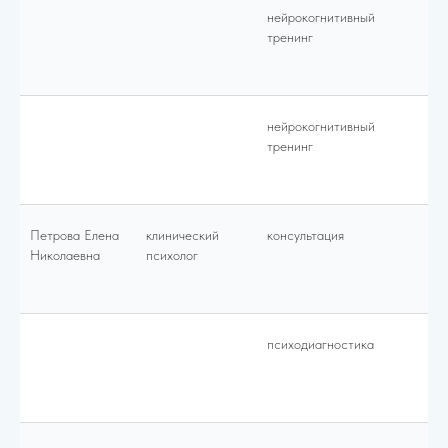
нейрокогнитивный
65
тренинг
нейрокогнитивный
50
тренинг
Петрова Елена
клинический
консультация
50
Николаевна
психолог
психодиагностика
65