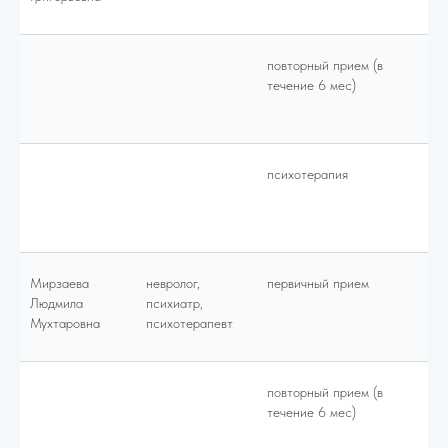
повторный прием (в
40
течение 6 мес)
психотерапия
65
Мирзаева
невролог,
первичный прием
80
Людмила
психиатр,
Мухтаровна
психотерапевт
повторный прием (в
70
течение 6 мес)