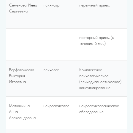
Семенова Инна
психиатр
первичный прием
45
Сергеевна
повторный прием (в
30
течение 6 мес)
Варфоломеева
психолог
Комплексное
12
Виктория
психологическое
Игоревна
(психодиагностическое)
консультирование
Матюшкина
нейропсихолог
нейропсихологическое
80
Анна
обследование
Александровна