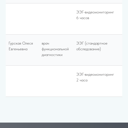
ЭЭГ-видеомониторинг
11
6 часов
Гурская Олеся
врач
ЭЭГ (стандартное
30
Евгеньевна
функциональной
обследование)
диагностики
ЭЭГ-видеомониторинг
70
2 часа