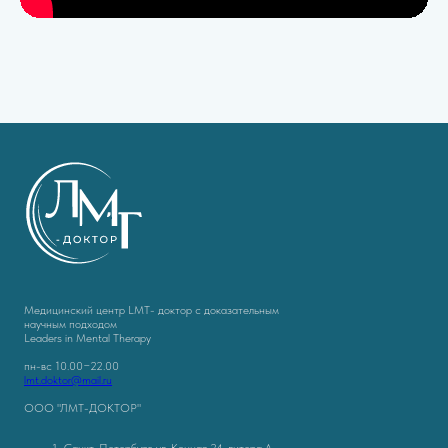
Медицинский центр LMT- доктор с доказательным
научным подходом
Leaders in Mental Therapy
пн-вс 10.00−22.00
lmt.doktor@mail.ru
ООО "ЛМТ-ДОКТОР"