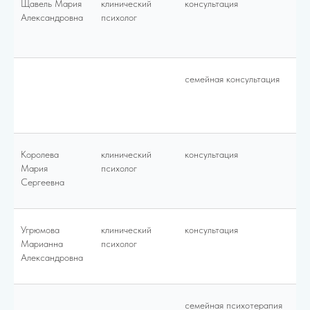
Щавель Мария
клинический
консультация
55
Александровна
психолог
семейная консультация
70
Королева
клинический
консультация
45
Мария
психолог
Сергеевна
Угрюмова
клинический
консультация
45
Марианна
психолог
Александровна
семейная психотерапия
65