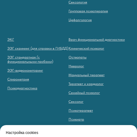
Сексология
Групповая психотерапия
Цефалгология
ЭКГ
Врач функциональной диагностики
ЭЭГ скрининг (для справки в ГИБДД)
Клинический психолог
ЭЭГ стандартная (с
Остеопаты
функциональными пробами)
Невролог
ЭЭГ-видеомониторинг
Мануальный терапевт
Спирометрия
Терапевт и кардиолог
Психодиагностика
Семейный психолог
Сексолог
Психотерапевт
Психиатр
Цефалголог
Настройка cookies