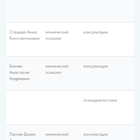
Стецюра Анна
клинический
консультация
45
Константиновна
психолог
Бахова
клинический
консультация
30
Анастасия
психолог
Андреевна
психодиагностика
50
Лаская Диана
клинический
консультация
30