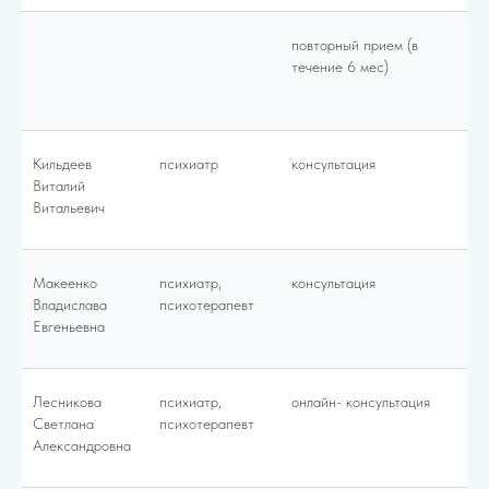
повторный прием (в
40
течение 6 мес)
Кильдеев
психиатр
консультация
65
Виталий
Витальевич
Макеенко
психиатр,
консультация
60
Владислава
психотерапевт
Евгеньевна
Лесникова
психиатр,
онлайн- консультация
50
Светлана
психотерапевт
Александровна