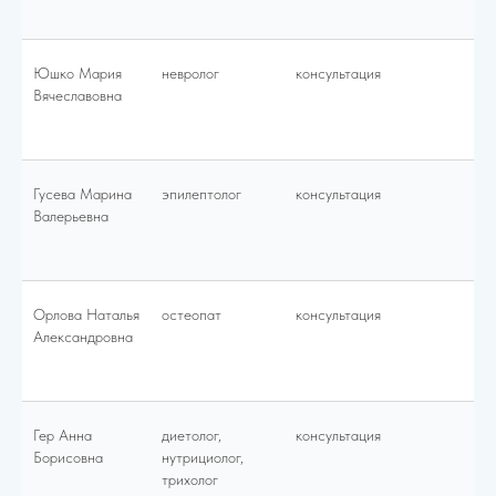
Юшко Мария
невролог
консультация
30
Вячеславовна
Гусева Марина
эпилептолог
консультация
40
Валерьевна
Орлова Наталья
остеопат
консультация
50
Александровна
Гер Анна
диетолог,
консультация
60
Борисовна
нутрициолог,
трихолог