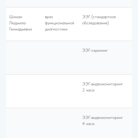
Шиман
врач
ЭЭГ (стандартное
28
Людмила
функциональной
обследование)
Геннадьевна
диагностики
ЭЭГ-скрининг
18
ЭЭГ-видеомониторинг
65
2 часа
ЭЭГ-видеомониторинг
90
4 часа