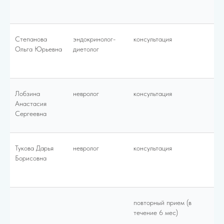
Степанова
эндокринолог-
консультация
40
Ольга Юрьевна
диетолог
Лобзина
невролог
консультация
45
Анастасия
Сергеевна
Тукова Дарья
невролог
консультация
35
Борисовна
повторный прием (в
30
течение 6 мес)