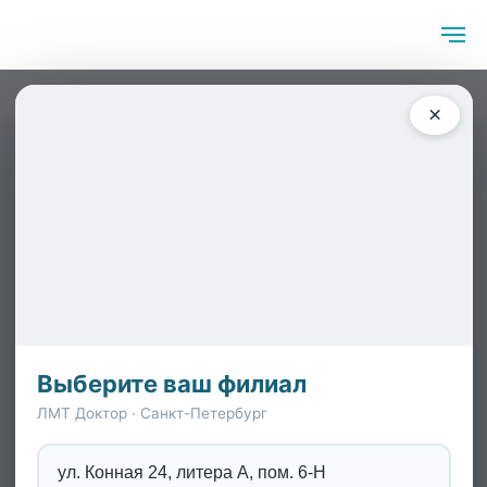
Главная
/
Стоимость с 01.06.2026 г.
×
Стоимость
с 01.06.2026 г.
ФИО
Специализация
Услуга
Ст
Выберите ваш филиал
ЛМТ Доктор · Санкт-Петербург
Корман Татьяна
клинический
консультация
65
ул. Конная 24, литера А, пом. 6-Н
Александровна
психолог,