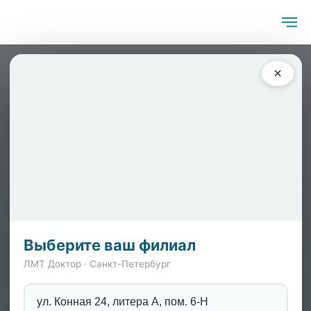
Главная
/
Направления
/
Прием цефалголога в Санкт-
×
Петербурге
Прием цефалголога в Санкт-
Петербурге
В клинике
ЛМТ-Доктор
мы рассматриваем головную боль
не как временный дискомфорт, а как сложный
нейробиологический процесс, требующий глубокой
экспертизы. Наши
врачи
— это специалисты, которые не
просто назначают анальгетики, а выстраивают стратегию
Выберите ваш филиал
долгосрочного контроля над состоянием пациента.
ЛМТ Доктор · Санкт-Петербург
Цефалгология является одним из приоритетных
направлений
нашего центра, где каждый случай
разбирается на стыке неврологии, доказательной медицины
ул. Конная 24, литера А, пом. 6-Н