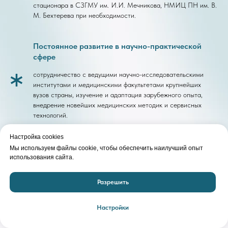
стационара в СЗГМУ им. И.И. Мечникова, НМИЦ ПН им. В.
М. Бехтерева при необходимости.
Постоянное развитие в научно-практической
сфере
сотрудничество с ведущими научно-исследовательскими
институтами и медицинскими факультетами крупнейших
вузов страны, изучение и адаптация зарубежного опыта,
внедрение новейших медицинских методик и сервисных
технологий.
Настройка cookies
Акции и специальные предложения
Мы используем файлы cookie, чтобы обеспечить наилучший опыт
использования сайта.
В «ЛМТ Доктор» доступны сезонные акции и специальные
предложения.
Разрешить
Настройки