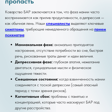
пропасть
Коварство БАР заключается в том, что фаза мании часто
воспринимается как прилив продуктивности, а депрессия —
как обычная лень. Наши
специалисты
выделяют ключевые
симптомы
, требующие немедленного обращения на
прием
психиатра
:
Маниакальная фаза:
аномально приподнятое
настроение, отсутствие потребности во сне, быстрая
речь, рискованные траты денег и идеи величия.
Депрессивная фаза:
глубокая апатия, нежелание
двигаться, суицидальные мысли и физическое
ощущение тяжести.
Смешанные состояния:
когда взвинченность мании
соединяется с тоской депрессии (самый опасный
период с точки зрения рисков).
Когнитивные сбои:
проблемы с памятью и
концентрацией, которые часто маскируют БАР под
другие расстройства.