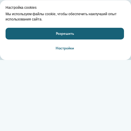
Широкий спектр услуг
Настройка cookies
Мы используем файлы cookie, чтобы обеспечить наилучший опыт
наш формат — универсальная клиника, в которой
использования сайта.
оказывается комплексная медицинская помощь.
Диагностика, лечение и профилактика заболеваний
по основным направлениям современной медицины, особое
Разрешить
внимание уделяется расстройствам нервной и психической
деятельности.
Настройки
Современное оборудование
ЭЭГ, ЭЭГ-видеомониторинг, ЭКГ, спирография. Результат
можно получить в короткие сроки.
Высокий уровень обслуживания
удобный график работы, отсутствие очередей,
индивидуальный подход к каждому посетителю медицинского
центра, чуткий и внимательный персонал.