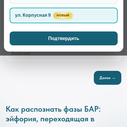
становятся управляемыми, а жизнь — предсказуемой.
Данное
направление
является приоритетным в нашей
ул. Корпусная 9
НОВЫЙ
работе с аффективными нарушениями.
Подтвердить
Записаться
Далее →
Как распознать фазы БАР:
эйфория, переходящая в