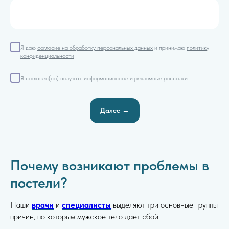
Я даю
согласие на обработку персональных данных
и принимаю
политику
конфиденциальности
Я согласен(на) получать информационные и рекламные рассылки
Далее →
Почему возникают проблемы в
постели?
Наши
врачи
и
специалисты
выделяют три основные группы
причин, по которым мужское тело дает сбой.