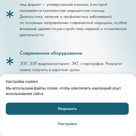
наш формат — универсальная клиника, в которой
оказывается комплексная медицинская помощь.
Диагностика, лечение и профилактика заболеваний
по основным направлениям современной медицины, особое
внимание уделяется расстройствам нервной и психической
деятельности.
Современное оборудование
ЭЭГ, ЭЭГ-видеомониторинг, ЭКГ, спирография. Результат
можно получить в короткие сроки.
Настройка cookies
Высокий уровень обслуживания
Мы используем файлы cookie, чтобы обеспечить наилучший опыт
использования сайта.
удобный график работы, отсутствие очередей,
индивидуальный подход к каждому посетителю медицинского
Разрешить
центра, чуткий и внимательный персонал.
Настройки
Служба помощи на дому