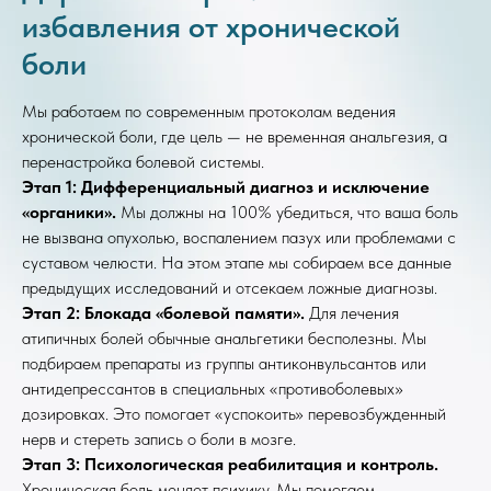
избавления от хронической
боли
Мы работаем по современным протоколам ведения
хронической боли, где цель — не временная анальгезия, а
перенастройка болевой системы.
Этап 1: Дифференциальный диагноз и исключение
«органики».
Мы должны на 100% убедиться, что ваша боль
не вызвана опухолью, воспалением пазух или проблемами с
суставом челюсти. На этом этапе мы собираем все данные
предыдущих исследований и отсекаем ложные диагнозы.
Этап 2: Блокада «болевой памяти».
Для лечения
атипичных болей обычные анальгетики бесполезны. Мы
подбираем препараты из группы антиконвульсантов или
антидепрессантов в специальных «противоболевых»
дозировках. Это помогает «успокоить» перевозбужденный
нерв и стереть запись о боли в мозге.
Этап 3: Психологическая реабилитация и контроль.
Хроническая боль меняет психику. Мы помогаем