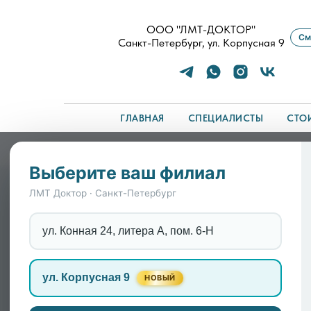
ООО "ЛМТ-ДОКТОР"
См
Санкт-Петербург, ул. Корпусная 9
ГЛАВНАЯ
СПЕЦИАЛИСТЫ
СТО
Главная
/
Диагностика
/
Электроэнцефалография
Выберите ваш филиал
Электроэнцефалограф
ЛМТ Доктор · Санкт-Петербург
неврологии
ул. Конная 24, литера А, пом. 6-Н
ЭЭГ — это, по сути, «кардиограмма» для 
ул. Корпусная 9
НОВЫЙ
«замыкание» или ритм сбивается, человек