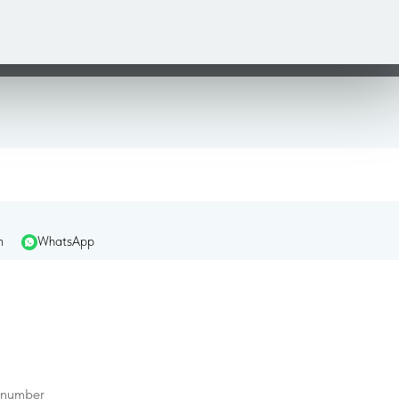
му вы внезапно теряете сознание, почему не помогают 
лении
ЭЭГ является базовым методом, позволяющим у
m
WhatsApp