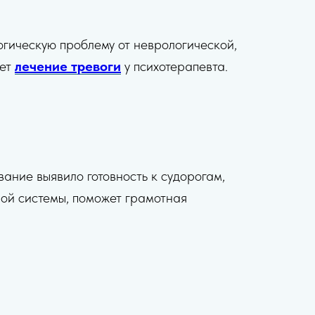
огическую проблему от неврологической,
жет
лечение тревоги
у психотерапевта.
ание выявило готовность к судорогам,
ной системы, поможет грамотная