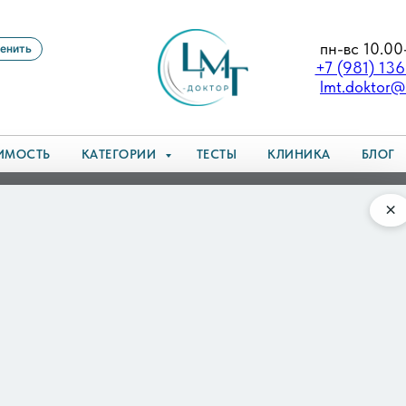
пн-вс 10.00
енить
+7 (981) 13
lmt.doktor@
ИМОСТЬ
КАТЕГОРИИ
ТЕСТЫ
КЛИНИКА
БЛОГ
 (ЭЭГ): зачем проверяют активность мозга в неврологии
×
ия (ЭЭГ): зачем проверяют
головы. Мозг постоянно обменивается электрическими 
 начинает чувствовать себя плохо. Это обследование