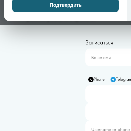
эпилепсию. Оно нужно, чтобы понять, поче
Подтвердить
берется вечная тревога. В нашем
направ
режиме реального времени.
Записаться
Phone
Telegra