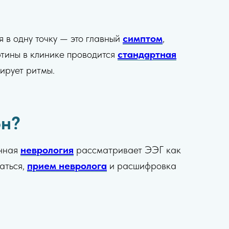
я в одну точку — это главный
симптом
,
ртины в клинике проводится
стандартная
сирует ритмы.
он?
анная
неврология
рассматривает ЭЭГ как
аться,
прием невролога
и расшифровка