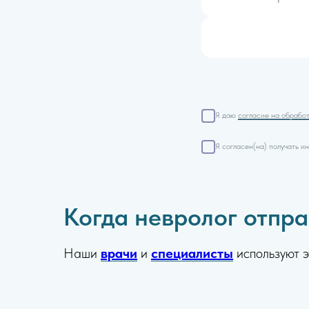
Я даю
согласие на обрабо
Я согласен(на) получать 
Когда невролог отпра
Наши
врачи
и
специалисты
используют э