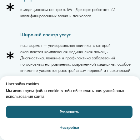
в медицинском центре «ЛМТ-Доктор» работает 22
квалифицированных врача и психолога.
Широкий спектр услуг
наш формат — универсальная клиника, в которой
оказывается комплексная медицинская помощь.
Диагностика, лечение и профилактика заболеваний
по основным направлениям современной медицины, особое
внимание уделяется расстройствам нервной и психической
деятельности.
Настройка cookies
Мы используем файлы cookie, чтобы обеспечить наилучший опыт
Современное оборудование
использования сайта.
ЭЭГ, ЭЭГ-видеомониторинг, ЭКГ, спирография. Результат
Разрешить
можно получить в короткие сроки.
Настройки
Высокий уровень обслуживания