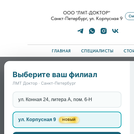
ООО "ЛМТ-ДОКТОР"
См
Санкт-Петербург, ул. Корпусная 9
ГЛАВНАЯ
СПЕЦИАЛИСТЫ
СТО
Главная
/
Симптомы
/
Болезнь Паркинсона: как
Выберите ваш филиал
Болезнь Паркинсона:
ЛМТ Доктор · Санкт-Петербург
способность двигатьс
ул. Конная 24, литера А, пом. 6-Н
Болезнь Паркинсона часто начинается нез
ул. Корпусная 9
НОВЫЙ
просто «старость», а гибель клеток мозга