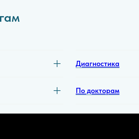
угам
Диагностика
По докторам