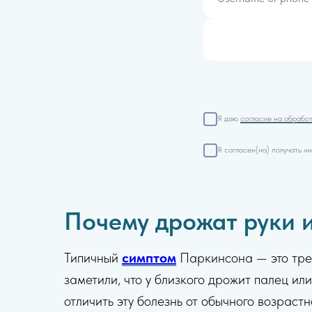
Я даю
согласие на обрабо
Я согласен(на) получать 
Почему дрожат руки 
Типичный
симптом
Паркинсона — это трем
заметили, что у близкого дрожит палец или
отличить эту болезнь от обычного возраст