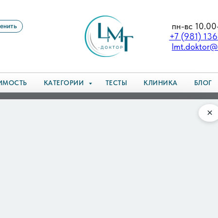
пн-вс 10.00
енить
+7 (981) 13
lmt.doktor@
ИМОСТЬ
КАТЕГОРИИ
ТЕСТЫ
КЛИНИКА
БЛОГ
 распознать симптомы и сохранить способность двигаться
×
 как распознать симптомы и
я
аметно: человек просто становится чуть медленнее, 
, отвечающих за дофамин. В рамках этого
направлени