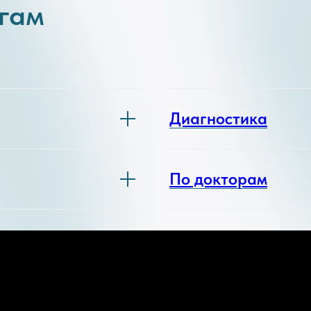
угам
Диагностика
По докторам