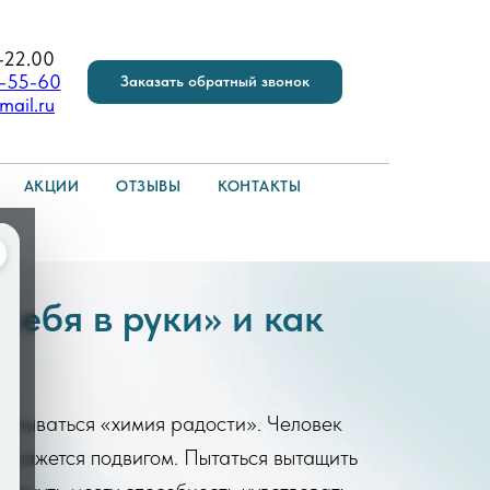
-22.00
6-55-60
Заказать обратный звонок
mail.ru
АКЦИИ
ОТЗЫВЫ
КОНТАКТЫ
себя в руки» и как
абатываться «химия радости». Человек
ин кажется подвигом. Пытаться вытащить