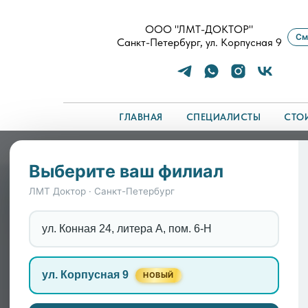
ООО "ЛМТ-ДОКТОР"
См
Санкт-Петербург, ул. Корпусная 9
ГЛАВНАЯ
СПЕЦИАЛИСТЫ
СТО
Главная
/
Симптомы
/
Лечение депрессии: почем
Выберите ваш филиал
Лечение депрессии: по
ЛМТ Доктор · Санкт-Петербург
помогает врач
ул. Конная 24, литера А, пом. 6-Н
Депрессия — это не лень и не плохое наст
ул. Корпусная 9
НОВЫЙ
чувствует себя как в вязком тумане: еда 