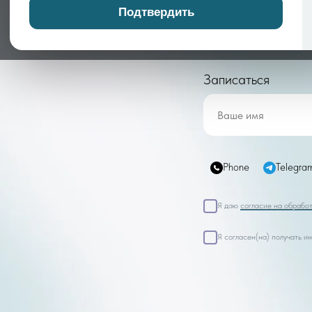
себя из этого советами «просто улыбнись»
Подтвердить
жизнь.
Записаться
Phone
Telegra
Я даю
согласие на обрабо
Я согласен(на) получать 