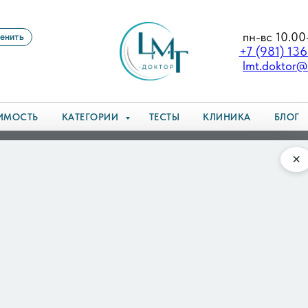
пн-вс 10.00
енить
+7 (981) 13
lmt.doktor@
ИМОСТЬ
КАТЕГОРИИ
ТЕСТЫ
КЛИНИКА
БЛОГ
у нельзя просто «взять себя в руки» и как помогает врач
×
чему нельзя просто «взять 
роение. Это состояние, когда в мозгу перестает выр
безвкусная, хобби не радуют, а обычный поход в магаз