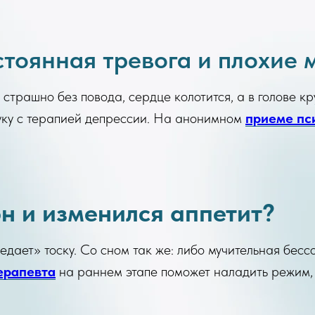
стоянная тревога и плохие 
 страшно без повода, сердце колотится, а в голове к
уку с терапией депрессии. На анонимном
приеме пс
н и изменился аппетит?
аедает» тоску. Со сном так же: либо мучительная бес
ерапевта
на раннем этапе поможет наладить режим, 