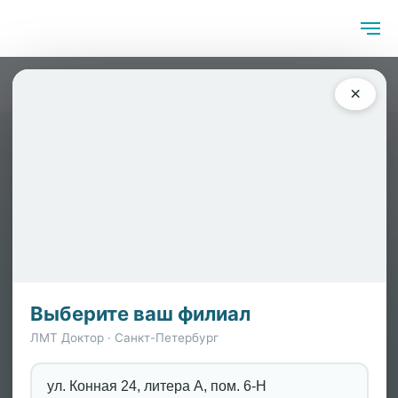
Главная
/
Симптомы
/
Лечение невралгии неврологом в
×
Санкт-Петербурге
Лечение невралгии неврологом
в Санкт-Петербурге
Невралгия – это хроническая или острая боль, возникающая
из-за поражения периферических нервов. Болезнь может
значительно ухудшить качество жизни, вызывая жгучие,
простреливающие боли в разных частях тела. Опытные
неврологи в нашей клинике проводят комплексную
Выберите ваш филиал
диагностику и лечение невралгии с применением
ЛМТ Доктор · Санкт-Петербург
современных методов.
Наши преимущества:
✅ Опытные врачи-неврологи с многолетним стажем
ул. Конная 24, литера А, пом. 6-Н