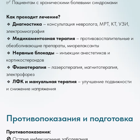
✅ Пациентам с хроническими болевыми синдромами
Как проходит лечение?
🔹
Диагностика
– консультация невролога, МРТ, КТ, УЗИ,
электромиография
🔹
Медикаментозная терапия
– противовоспалительные и
обезболивающие препараты, миорелаксанты
🔹
Нервные блокады
– инъекции анестетиков и
кортикостероидов
🔹
Физиотерапия
– лазеротерапия, магнитотерапия,
электрофорез
🔹
ЛФК и мануальная терапия
– улучшение подвижности
и снижение напряжения
Противопоказания и подготовка
Противопоказания:
🚫 Острые инфекционные заболевания