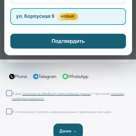
✅ Комплексная диагностика: МРТ, УЗИ, ЭНМГ
✅ Эффективные методы лечения: медикаментозная терапия,
ул. Корпусная 9
блокада, физиотерапия
НОВЫЙ
Записаться
Подтвердить
Phone
Telegram
WhatsApp
Я даю
согласие на обработку персональных данных
и принимаю
политику
конфиденциальности
Я согласен(на) получать информационные и рекламные рассылки
Далее →