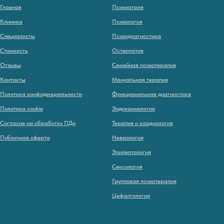
Главная
Психиатрия
Клиника
Психология
Специалисты
Психодиагностика
Стоимость
Остеопатия
Отзывы
Семейная психотерапия
Контакты
Мануальная терапия
Политика конфиденциальности
Функциональная диагностика
Политика cookie
Эндокринология
Согласие на обработку ПДн
Терапия и кардиология
Публичная оферта
Неврология
Эпилептология
Сексология
Групповая психотерапия
Цефалгология