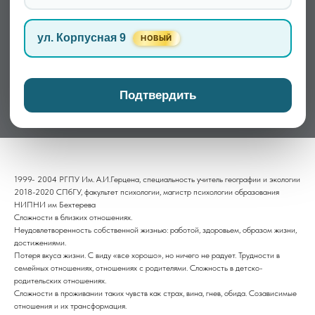
ул. Корпусная 9
НОВЫЙ
Стецюра Анна Константиновна
4500,00
р.
Подтвердить
ЗАКАЗАТЬ ОБРАТНЫЙ ЗВОНОК
1999- 2004 РГПУ Им. А.И.Герцена, специальность учитель географии и экологии
2018-2020 СПбГУ, факультет психологии, магистр психологии образования
НИПНИ им Бехтерева
Сложности в близких отношениях.
Неудовлетворенность собственной жизнью: работой, здоровьем, образом жизни,
достижениями.
Потеря вкуса жизни. С виду «все хорошо», но ничего не радует. Трудности в
семейных отношениях, отношениях с родителями. Сложность в детско-
родительских отношениях.
Сложности в проживании таких чувств как страх, вина, гнев, обида. Созависимые
отношения и их трансформация.