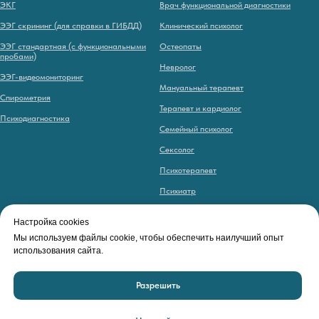
ЭКГ
Врач функциональной диагностики
ЭЭГ скрининг (для справки в ГИБДД)
Клинический психолог
ЭЭГ стандартная (с функциональными
Остеопаты
пробами)
Невролог
ЭЭГ-видеомониторинг
Мануальный терапевт
Спирометрия
Терапевт и кардиолог
Психодиагностика
Семейный психолог
Сексолог
Психотерапевт
Психиатр
Цефалголог
Настройка cookies
Эндокринолог
Мы используем файлы cookie, чтобы обеспечить наилучший опыт
использования сайта.
Эпилептолог
Разрешить