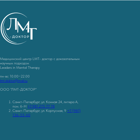
Медицинский центр LMT- доктор с доказательным
научным подходом
Leaders in Mental Therapy
пн-вс 10.00−22.00
lmt.doktor@mail.ru
ООО "ЛМТ-ДОКТОР"
Санкт-Петербург, ул. Конная 24, литера А,
пом. 6-Н
+7 981 275 77 78
Санкт-Петербург, ул. Корпусная, 9
+7 (981)
136-55-60