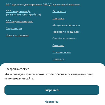
ЭЭГ скрининг (для справки в ГИБДД)
Клинический психолог
ЭЭГ стандартная (с
Остеопаты
функциональными пробами)
Невролог
ЭЭГ-видеомониторинг
Мануальный терапевт
Спирометрия
Терапевт и кардиолог
Психодиагностика
Семейный психолог
Сексолог
Психотерапевт
Психиатр
Цефалголог
Настройка cookies
Эндокринолог
Мы используем файлы cookie, чтобы обеспечить наилучший опыт
использования сайта.
Эпилептолог
Разрешить
Настройки