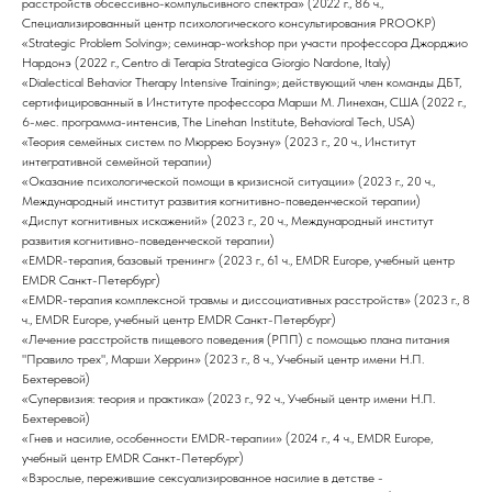
расстройств обсессивно-компульсивного спектра» (2022 г., 86 ч.,
Специализированный центр психологического консультирования PROОКР)
«Strategic Problem Solving»; cеминар-workshop при участи профессора Джорджио
Нардонэ (2022 г., Centro di Terapia Strategica Giorgio Nardone, Italy)
«Dialectical Behavior Therapy Intensive Training»; действующий член команды ДБТ,
сертифицированный в Институте профессора Марши М. Линехан, США (2022 г.,
6-мес. программа-интенсив, The Linehan Institute, Behavioral Tech, USA)
«Теория семейных систем по Мюррею Боуэну» (2023 г., 20 ч., Институт
интегративной семейной терапии)
«Оказание психологической помощи в кризисной ситуации» (2023 г., 20 ч.,
Международный институт развития когнитивно-поведенческой терапии)
«Диспут когнитивных искажений» (2023 г., 20 ч., Международный институт
развития когнитивно-поведенческой терапии)
«EMDR-терапия, базовый тренинг» (2023 г., 61 ч., EMDR Europe, учебный центр
EMDR Санкт-Петербург)
«EMDR-терапия комплексной травмы и диссоциативных расстройств» (2023 г., 8
ч., EMDR Europe, учебный центр EMDR Санкт-Петербург)
«Лечение расстройств пищевого поведения (РПП) с помощью плана питания
"Правило трех", Марши Херрин» (2023 г., 8 ч., Учебный центр имени Н.П.
Бехтеревой)
«Супервизия: теория и практика» (2023 г., 92 ч., Учебный центр имени Н.П.
Бехтеревой)
«Гнев и насилие, особенности EMDR-терапии» (2024 г., 4 ч., EMDR Europe,
учебный центр EMDR Санкт-Петербург)
«Взрослые, пережившие сексуализированное насилие в детстве -