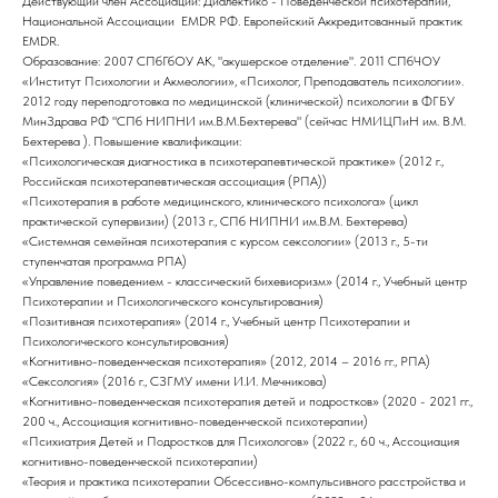
Действующий член Ассоциаций: Диалектико - Поведенческой психотерапии,
Национальной Ассоциации EMDR РФ. Европейский Аккредитованный практик
EMDR.
Образование: 2007 СПбГбОУ АК, "акушерское отделение". 2011 СПбЧОУ
«Институт Психологии и Акмеологии», «Психолог, Преподаватель психологии».
2012 году переподготовка по медицинской (клинической) психологии в ФГБУ
МинЗдрава РФ "СПб НИПНИ им.В.М.Бехтерева" (сейчас НМИЦПиН им. В.М.
Бехтерева ). Повышение квалификации:
«Психологическая диагностика в психотерапевтической практике» (2012 г.,
Российская психотерапевтическая ассоциация (РПА))
«Психотерапия в работе медицинского, клинического психолога» (цикл
практической супервизии) (2013 г., СПб НИПНИ им.В.М. Бехтерева)
«Системная семейная психотерапия с курсом сексологии» (2013 г., 5-ти
ступенчатая программа РПА)
«Управление поведением - классический бихевиоризм» (2014 г., Учебный центр
Психотерапии и Психологического консультирования)
«Позитивная психотерапия» (2014 г., Учебный центр Психотерапии и
Психологического консультирования)
«Когнитивно-поведенческая психотерапия» (2012, 2014 – 2016 гг., РПА)
«Сексология» (2016 г., СЗГМУ имени И.И. Мечникова)
«Когнитивно-поведенческая психотерапия детей и подростков» (2020 - 2021 гг.,
200 ч., Ассоциация когнитивно-поведенческой психотерапии)
«Психиатрия Детей и Подростков для Психологов» (2022 г., 60 ч., Ассоциация
когнитивно-поведенческой психотерапии)
«Теория и практика психотерапии Обсессивно-компульсивного расстройства и