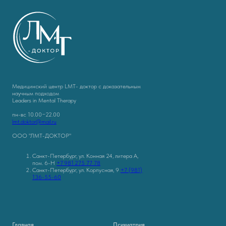
Медицинский центр LMT- доктор с доказательным
научным подходом
Leaders in Mental Therapy
пн-вс 10.00−22.00
lmt.doktor@mail.ru
ООО "ЛМТ-ДОКТОР"
Санкт-Петербург, ул. Конная 24, литера А,
пом. 6-Н
+7 981 275 77 78
Санкт-Петербург, ул. Корпусная, 9
+7 (981)
136-55-60
Главная
Психиатрия