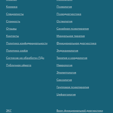
Клиника
Психология
Специалисты
Психодиагностика
Стоимость
Остеопатия
Отзывы
Семейная психотерапия
Контакты
Мануальная терапия
Политика конфиденциальности
Функциональная диагностика
Политика cookie
Эндокринология
Согласие на обработку ПДн
Терапия и кардиология
Публичная оферта
Неврология
Эпилептология
Сексология
Групповая психотерапия
Цефалгология
ЭКГ
Врач функциональной диагностики