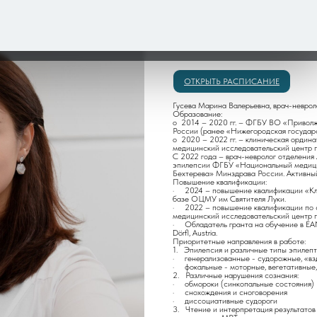
ЗАКАЗАТЬ ОБРАТНЫЙ ЗВ
ОТКРЫТЬ РАСПИСАНИЕ
Гусева Марина Валерьевна, врач-невроло
Образование:
o 2014 – 2020 гг. – ФГБУ ВО «Приволж
России (ранее «Нижегородская государ
o 2020 – 2022 гг. – клиническая орди
медицинский исследовательский центр п
С 2022 года – врач-невролог отделения
эпилепсии ФГБУ «Национальный медицин
Бехтерева» Минздрава России. Активный
Повышение квалификации:
· 2024 – повышение квалификации «Кл
базе ОЦМУ им Святителя Луки.
· 2022 – повышение квалификации по с
медицинский исследовательский центр п
· Обладатель гранта на обучение в EAN S
Dörfl, Austria.
Приоритетные направления в работе:
1. Эпилепсия и различные типы эпилепт
· генерализованные - судорожные, «взд
· фокальные - моторные, вегетативные,
2. Различные нарушения сознания:
· обмороки (синкопальные состояния)
· снохождения и сноговорения
· диссоциативные судороги
3. Чтение и интерпретация результатов