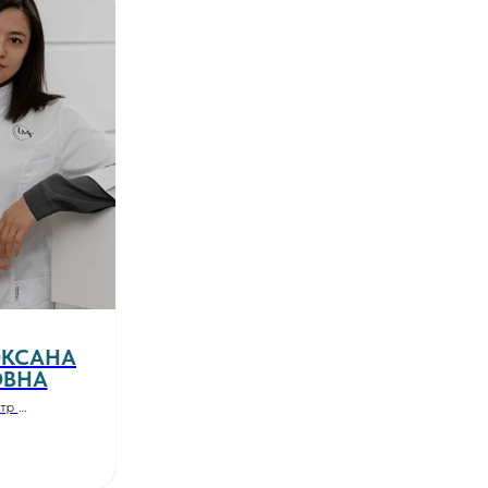
ОКСАНА
ВНА
атр
х наук. Стаж
0 лет.