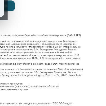
ОНОК
г, эпилептолог, член Европейского общества неврологов (EAN RRFS).
ский исследовательский медицинский университет» Минздрава
ственная медицинская академия»), специальность «Педиатрия».
натура по специальности «Неврология» на базе ФГБУ «Национальный
сихиатрии и неврологии им. В.М. Бехтерева» Минздрава России.
 лечения экзогенно-органических психических заболеваний и
ский исследовательский центр психиатрии и неврологии им. В.М.
 участник международных (EAN, ILAE) конференций и симпозиумов.
иническая эпилептология с основами видео-ЭЭГ-мониторинга» на
пециальности «Клиническая эпилептология» на базе «Национальный
сихиатрии и неврологии им. В.М. Бехтерева» Минздрава России.
pring School for Young Neurologists, May 18 – 22, 2022, Steinschaler
ических приступов:
рагивания» (миоклонии), «замирания» (абсансы)
 неуточненные и прочие
 инструментальных методов исследования – ЭЭГ, ЭЭГ видео-