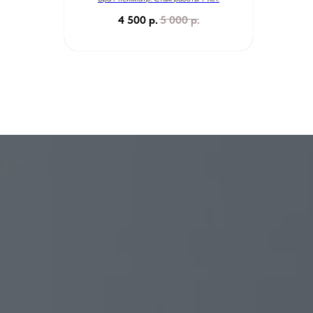
4 500
р.
5 000
р.