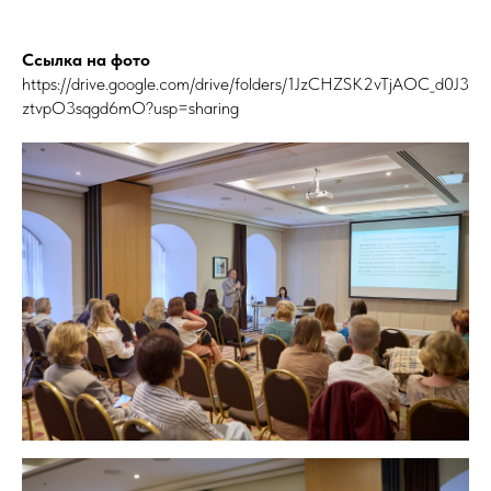
Ссылка на фото
https://drive.google.com/drive/folders/1JzCHZSK2vTjAOC_d0J3
ztvpO3sqgd6mO?usp=sharing