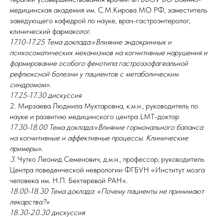
медицинская академия им. С.М.Кирова МО РФ, заместитель
заведующего кафедрой по науке, врач-гастроэнтеролог,
клинический фармаколог.
17.10-17.25
Тема доклада:«Влияние эндокринных и
психосоматических механизмов на когнитивные нарушения и
формирование особого фенотипа гастроэзофагеальной
рефлюксной болезни у пациентов с метаболическим
синдромом».
17.25-17.30 дискуссия
2. Мирзаева Людмила Мухтаровна, к.м.н., руководитель по
науке и развитию медицинского центра LMT-доктор
17.30-18.00 Тема доклада:«Влияние гормонального баланса
на когнитивные и аффективные процессы. Клинические
примеры».
3.
Чутко Леонид Семенович, д.м.н., профессор, руководитель
Центра поведенческой неврологии ФГБУН «Институт мозга
человека им. Н.П. Бехтеревой РАН».
18.00-18.30 Тема доклада: «Почему пациенты не принимают
лекарства?»
18.30-20.30 дискуссия