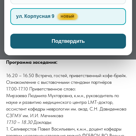
ул. Корпусная 9
НОВЫЙ
Тема заседания:
"Психоэндокринология. Гармония
Подтвердить
разума и тела. Взаимосвязь психического здоровья,
нервной и эндокринной систем"
Программа заседания:
16.20 – 16.50 Встреча, гостей, приветственный кофе-брейк.
Ознакомление с выставочными стендами партнёров
17.00-17.10 Приветственное слово:
Мирзаева Людмила Мухтаровна, к.м.н., руководитель по
науке и развитию медицинского центра LMT-доктор,
ассистент кафедры неврологии им. акад. С.Н. Давиденкова
СЗГМУ им. И.И. Мечникова
17.10 – 18.30
Доклады:
1. Селиверстов Павел Васильевич, к.м.н., доцент кафедры
терапии усовершенствования врачей ФГБВОУ ВО Военно-