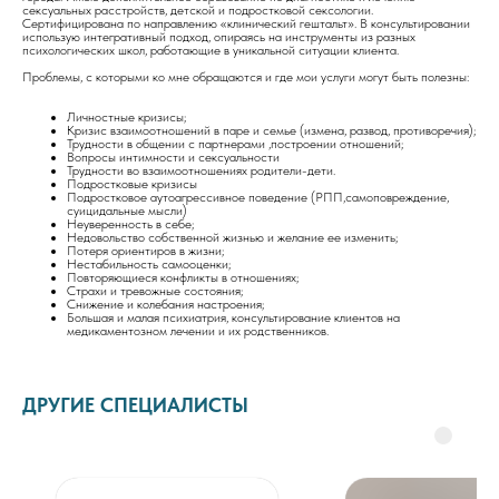
сексуальных расстройств, детской и подростковой сексологии.
Сертифицирована по направлению «клинический гештальт». В консультировании
использую интегративный подход, опираясь на инструменты из разных
психологических школ, работающие в уникальной ситуации клиента.
Проблемы, с которыми ко мне обращаются и где мои услуги могут быть полезны:
Личностные кризисы;
Кризис взаимоотношений в паре и семье (измена, развод, противоречия);
Трудности в общении с партнерами ,построении отношений;
Вопросы интимности и сексуальности
Трудности во взаимоотношениях родители-дети.
Подростковые кризисы
Подростковое аутоагрессивное поведение (РПП,самоповреждение,
суицидальные мысли)
Неуверенность в себе;
Недовольство собственной жизнью и желание ее изменить;
Потеря ориентиров в жизни;
Нестабильность самооценки;
Повторяющиеся конфликты в отношениях;
Страхи и тревожные состояния;
Снижение и колебания настроения;
Большая и малая психиатрия, консультирование клиентов на
медикаментозном лечении и их родственников.
ДРУГИЕ СПЕЦИАЛИСТЫ