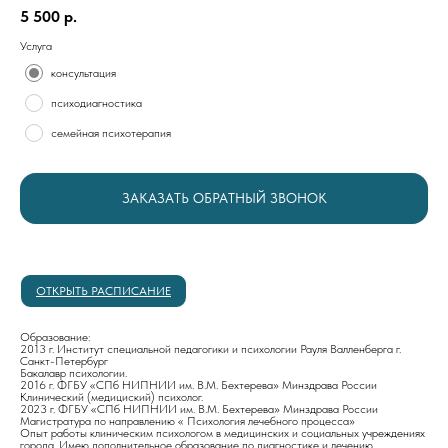
5 500
р.
Услуга
консультация
психодиагностика
семейная психотерапия
ЗАКАЗАТЬ ОБРАТНЫЙ ЗВОНОК
ОТКРЫТЬ РАСПИСАНИЕ
Образование:
2013 г. Институт специальной педагогики и психологии Рауля Валленберга г.
Санкт-Петербург
Бакалавр психологии.
2016 г. ФГБУ «СПб НИПНИИ им. В.М. Бехтерева» Минздрава России
Клинический (медициский) психолог.
2023 г. ФГБУ «СПб НИПНИИ им. В.М. Бехтерева» Минздрава России
Магистратура по направлению « Психология лечебного процесса»
Опыт работы клиническим психологом в медицинских и социальных учреждениях
города. Имею дополнительное образование по диагностике и лечению