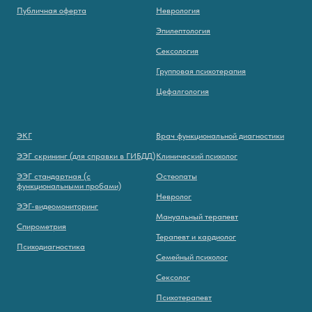
Публичная оферта
Неврология
Эпилептология
Сексология
Групповая психотерапия
Цефалгология
ЭКГ
Врач функциональной диагностики
ЭЭГ скрининг (для справки в ГИБДД)
Клинический психолог
ЭЭГ стандартная (с
Остеопаты
функциональными пробами)
Невролог
ЭЭГ-видеомониторинг
Мануальный терапевт
Спирометрия
Терапевт и кардиолог
Психодиагностика
Семейный психолог
Сексолог
Психотерапевт