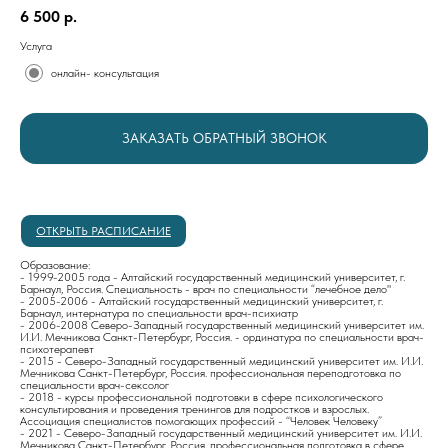
6 500
р.
Услуга
онлайн- консультация
ЗАКАЗАТЬ ОБРАТНЫЙ ЗВОНОК
ОТКРЫТЬ РАСПИСАНИЕ
Образование:
- 1999-2005 года - Алтайский государственный медицинский университет, г.
Барнаул, Россия. Специальность - врач по специальности “лечебное дело"
- 2005-2006 - Алтайский государственный медицинский университет, г.
Барнаул, интернатура по специальности врач-психиатр
- 2006-2008 Северо-Западный государственный медицинский университет им.
И.И. Мечникова Санкт-Петербург, Россия. - ординатура по специальности врач-
психотерапевт
- 2015 - Северо-Западный государственный медицинский университет им. И.И.
Мечникова Санкт-Петербург, Россия. профессиональная переподготовка по
специальности врач-сексолог
- 2018 - курсы профессиональной подготовки в сфере психологического
консультирования и проведения тренингов для подростков и взрослых.
Ассоциация специалистов помогающих профессий - “Человек Человеку”
- 2021 - Северо-Западный государственный медицинский университет им. И.И.
Мечникова Санкт-Петербург, Россия. профессиональная подготовка в сфере