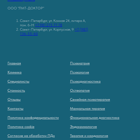
ООО "ЛМТ-ДОКТОР"
Санкт-Петербург, ул. Конная 24, литера А,
пом. 6-Н
+7 981 275 77 78
Санкт-Петербург, ул. Корпусная, 9
+7 (981)
136-55-60
Главная
Психиатрия
Клиника
Психология
Специалисты
Психодиагностика
Стоимость
Остеопатия
Отзывы
Семейная психотерапия
Контакты
Мануальная терапия
Политика конфиденциальности
Функциональная диагностика
Политика cookie
Эндокринология
Согласие на обработку ПДн
Терапия и кардиология