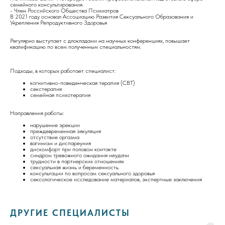
семейного консультирования.
- Член Российского Общества Психиатров
В 2021 году основал Ассоциацию Развития Сексуального Образования и
Укрепления Репродуктивного Здоровья
Регулярно выступает с длокладами на научных конференциях, повышает
квалификацию по всем полученным специальностям.
Подходы, в которых работает специалист:
когнитивно-поведенческая терапия (CBT)
секстерапия
семейная психотерапия
Направления работы:
нарушение эрекции
преждевременная эякуляция
отсутствие оргазма
вагинизм и диспареуния
дискомфорт при половом контакте
синдром тревожного ожидания неудачи
трудности в партнерских отношениях
сексуальная жизнь и беременность
консультации по вопросам сексуального здоровья
сексологическое исследование материалов, экспертные заключения
ДРУГИЕ СПЕЦИАЛИСТЫ