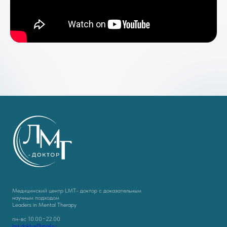
Медицинский центр LMT- доктор с доказательным
научным подходом
Leaders in Mental Therapy
пн-вс 10.00−22.00
lmt.doktor@mail.ru